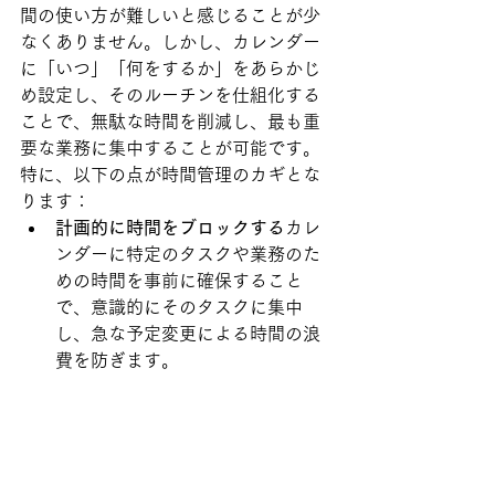
間の使い方が難しいと感じることが少
なくありません。しかし、カレンダー
に「いつ」「何をするか」をあらかじ
め設定し、そのルーチンを仕組化する
ことで、無駄な時間を削減し、最も重
要な業務に集中することが可能です。
特に、以下の点が時間管理のカギとな
ります：
計画的に時間をブロックする
カレ
ンダーに特定のタスクや業務のた
めの時間を事前に確保すること
で、意識的にそのタスクに集中
し、急な予定変更による時間の浪
費を防ぎます。
ビジョンや業務の棚卸しを習慣化
する
毎月、または四半期ごとに、
ビジョンと現在の進捗を確認する
時間を確保し、日々の業務が会社
の長期的な目標にどのように結び