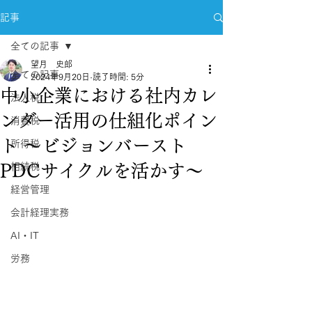
記事
全ての記事
望月 史郎
全ての記事
2024年9月20日
読了時間: 5分
中小企業における社内カレ
法人税
ンダー活用の仕組化ポイン
消費税
ト ～ビジョンバースト
所得税
PDCサイクルを活かす～
相続税
経営管理
会計経理実務
AI・IT
労務