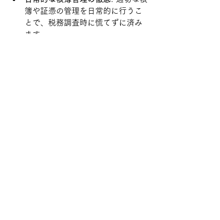
簿や証憑の管理を日常的に行うこ
とで、税務調査時に慌てずに済み
ます。
定期的な内部チェックの実施
: 内部
チェックを定期的に行うことで、
申告内容や税務処理の適正さを確
認し、問題を未然に防ぐことがで
きます。
税務リスクへの早期対応
: 税務調査
で指摘された内容に対して、早急
に対応し、次の申告に活かすこと
が重要です。
まとめ
税務調査に備えるためには、
帳簿管理
や
証憑書類の保存
をしっかりと行い、
日頃から
税務の専門家と連携
しながら
適切な対応を進めることが必要です。