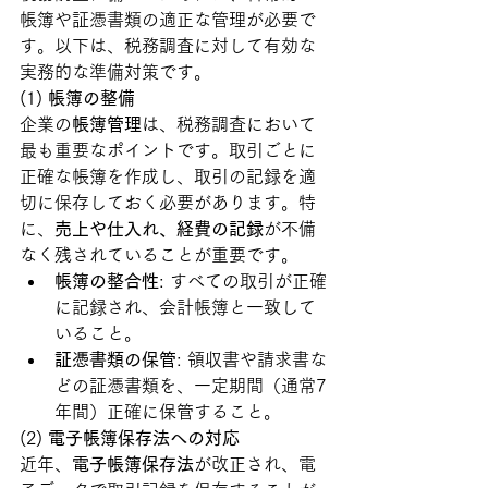
帳簿や証憑書類の適正な管理が必要で
す。以下は、税務調査に対して有効な
実務的な準備対策です。
(1) 
帳簿の整備
企業の
帳簿管理
は、税務調査において
最も重要なポイントです。取引ごとに
正確な帳簿を作成し、取引の記録を適
切に保存しておく必要があります。特
に、
売上や仕入れ、経費の記録
が不備
なく残されていることが重要です。
帳簿の整合性
: すべての取引が正確
に記録され、会計帳簿と一致して
いること。
証憑書類の保管
: 領収書や請求書な
どの証憑書類を、一定期間（通常7
年間）正確に保管すること。
(2) 
電子帳簿保存法への対応
近年、
電子帳簿保存法
が改正され、電