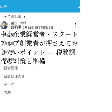
記事
全ての記事
望月 史郎
全ての記事
2024年10月18日
読了時間: 5分
中小企業経営者・スタート
法人税
アップ創業者が押さえてお
消費税
きたいポイント — 税務調
所得税
査の対策と準備
相続税
経営管理
会計経理実務
AI・IT
労務