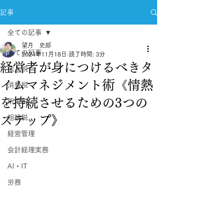
記事
全ての記事
望月 史郎
全ての記事
2024年11月18日
読了時間: 3分
経営者が身につけるべきタ
法人税
イムマネジメント術《情熱
消費税
を持続させるための3つの
所得税
ステップ》
相続税
経営管理
会計経理実務
AI・IT
労務