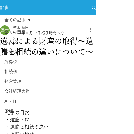
記事
全ての記事
啓太 須田
全ての記事
2024年10月17日
読了時間: 2分
遺言による財産の取得～遺
法人税
贈と相続の違いについて～
消費税
所得税
相続税
経営管理
会計経理実務
AI・IT
労務
記事の目次
・遺贈とは
・遺贈と相続の違い
・遺贈の種類