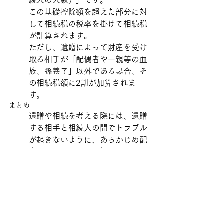
続人の人数）」です。
この基礎控除額を超えた部分に対
して相続税の税率を掛けて相続税
が計算されます。
ただし、遺贈によって財産を受け
取る相手が「配偶者や一親等の血
族、孫養子」以外である場合、そ
の相続税額に2割が加算されま
す。
まとめ
遺贈や相続を考える際には、遺贈
する相手と相続人の間でトラブル
が起きないように、あらかじめ配
慮しておくことが大切です。
特に、遺贈を受ける相手の相続税
が2割加算される可能性があるた
め、相続税負担にも注意を払って
遺言を作成することが重要です。
相続税