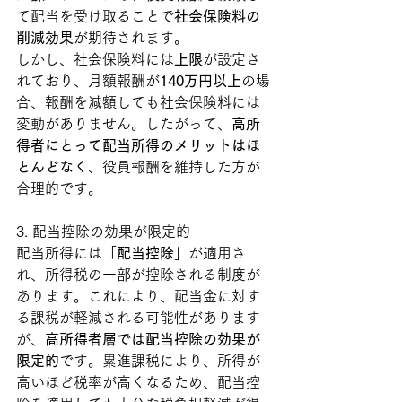
て配当を受け取ることで
社会保険料の
削減効果
が期待されます。
しかし、社会保険料には
上限
が設定さ
れており、月額報酬が
140万円以上
の場
合、報酬を減額しても社会保険料には
変動がありません。したがって、
高所
得者にとって配当所得のメリットはほ
とんどなく
、役員報酬を維持した方が
合理的です。
3. 配当控除の効果が限定的
配当所得には「
配当控除
」が適用さ
れ、所得税の一部が控除される制度が
あります。これにより、配当金に対す
る課税が軽減される可能性があります
が、
高所得者層では配当控除の効果が
限定的
です。累進課税により、所得が
高いほど税率が高くなるため、配当控