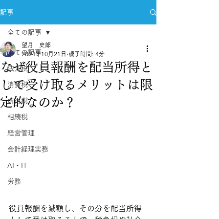
記事
全ての記事
望月 史郎
全ての記事
2024年10月21日
読了時間: 4分
なぜ役員報酬を配当所得と
法人税
して受け取るメリットは限
消費税
定的なのか？
所得税
相続税
経営管理
会計経理実務
AI・IT
労務
役員報酬を減額し、その分を配当所得