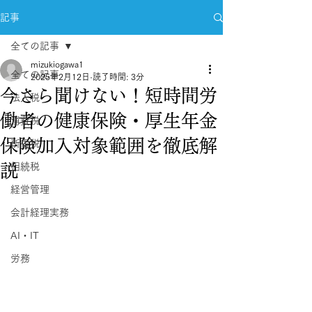
記事
全ての記事
mizukiogawa1
全ての記事
2025年2月12日
読了時間: 3分
今さら聞けない！短時間労
法人税
働者の健康保険・厚生年金
消費税
保険加入対象範囲を徹底解
所得税
説
相続税
経営管理
会計経理実務
AI・IT
労務