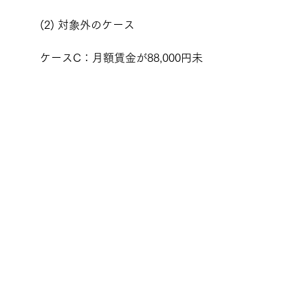
(2) 対象外のケース
ケースC：月額賃金が88,000円未
満のアルバイト
週20時間以上勤務していて
も、賃金が月額88,000円未
満の場合、健康保険・厚生
年金保険の加入対象外で
す。
ケースD：学生のアルバイト
学生は適用除外となるた
め、短時間労働者の条件を
満たしていても加入対象外
です。