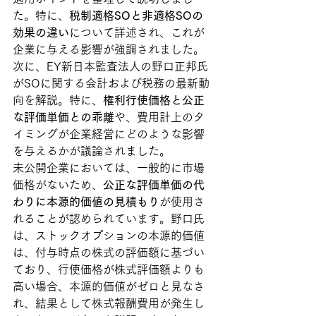
た。特に、
税制適格SOと非適格SOの
効果の違い
について詳述され、これが
企業に与える影響が強調されました。
次に、EY新日本監査法人の野口正邦氏
がSOに関する会計および税務の最新動
向を解説。特に、
権利行使価格と公正
な評価単価との乖離
や、費用計上のタ
イミングが企業経営にどのような影響
を与えるかが議論されました。
未公開企業においては、一般的に市場
価格がないため、
公正な評価単価の代
わりに本源的価値の見積もり
が使用さ
れることが認められています。野口氏
は、ストックオプションの本源的価値
は、付与時点の株式の評価額に基づい
ており、行使価格が株式評価額よりも
高い場合、本源的価値がゼロと見なさ
れ、結果として株式報酬費用が発生し