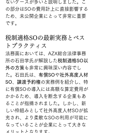
ないケースが多いと説明しました。こ
の部分はSOの費用計上に直接影響する
ため、未公開企業にとって非常に重要
です。
税制適格SOの最新実務とベス
トプラクティス
法務面においては、AZX総合法律事務
所の石田学氏が解説した
税制適格SO以
外の方策
も非常に興味深い内容でし
た。石田氏は、
有償SO
や
社外高度人材
SO
、
譲渡予約権
の実務例を紹介し、特
に有償SOの導入には高額な算定費用が
かかるため、導入を断念する企業もあ
ることが指摘されました。しかし、新
しい枠組みとして社外高度人材SOが拡
充され、より柔軟なSOの利用が可能に
なっていることが企業にとって大きな
メリットとなります。