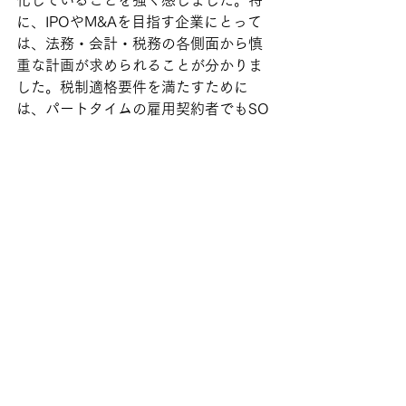
に、IPOやM&Aを目指す企業にとって
は、法務・会計・税務の各側面から慎
重な計画が求められることが分かりま
した。税制適格要件を満たすために
は、パートタイムの雇用契約者でもSO
を付与できるという点は、今後の実務
で大いに活用できる知識です。
ただし、SOの行使価格や付与タイミン
グについては、VCとの調整や不公平感
を避けるための対応など、まだ多くの
課題が残されています。特に価格設定
や発行時期については、IPOを見据えた
長期的な視野で計画する必要があると
感じました。
まとめ
今回のセミナーを通じて、SO制度の最
新動向と実務における課題について学