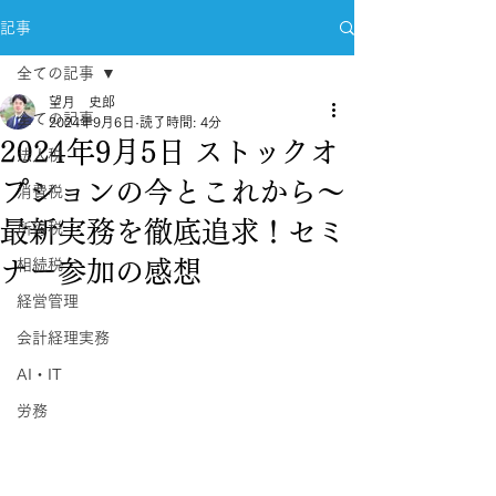
記事
全ての記事
望月 史郎
全ての記事
2024年9月6日
読了時間: 4分
2024年9月5日 ストックオ
法人税
プションの今とこれから～
消費税
最新実務を徹底追求！セミ
所得税
ナー参加の感想
相続税
経営管理
会計経理実務
AI・IT
労務