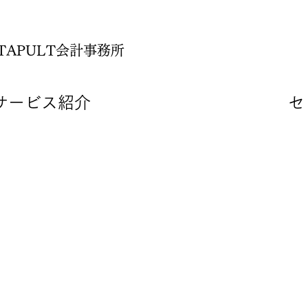
TAPULT会計事務所
サービス紹介
セ
freeeの確定申