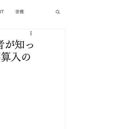
IT
労務
者が知っ
不算入の