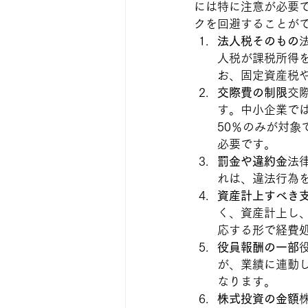
には特に注意が必要
クを回避することが
法人税そのもの
人税が課税所得
お、固定資産税
交際費の制限
交
す。中小企業では
50％のみが対
必要です。
罰金や違約金
法
れは、違法行為
資産計上すべき
く、資産計上し
応する形で経費
役員報酬の一部
が、業績に連動
なります。
株式投資の金額