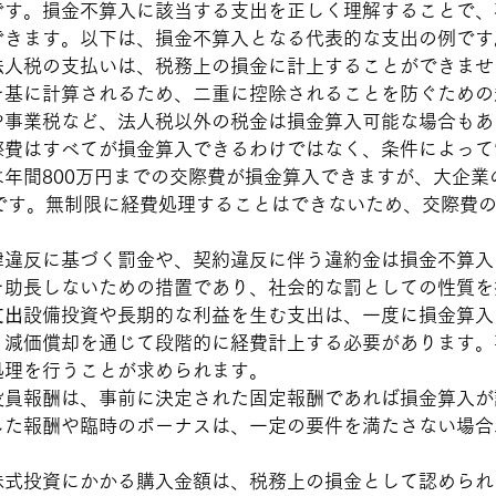
です。損金不算入に該当する支出を正しく理解することで、
できます。以下は、損金不算入となる代表的な支出の例です
法人税の支払いは、税務上の損金に計上することができませ
を基に計算されるため、二重に控除されることを防ぐための
や事業税など、法人税以外の税金は損金算入可能な場合もあ
際費はすべてが損金算入できるわけではなく、条件によって
年間800万円までの交際費が損金算入できますが、大企業
象です。無制限に経費処理することはできないため、交際費
律違反に基づく罰金や、契約違反に伴う違約金は損金不算入
を助長しないための措置であり、社会的な罰としての性質を
支出
設備投資や長期的な利益を生む支出は、一度に損金算入
、減価償却を通じて段階的に経費計上する必要があります。
処理を行うことが求められます。
役員報酬は、事前に決定された固定報酬であれば損金算入が
した報酬や臨時のボーナスは、一定の要件を満たさない場合
株式投資にかかる購入金額は、税務上の損金として認められ