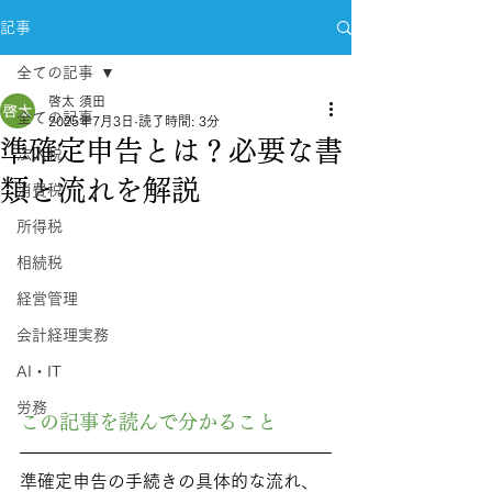
記事
全ての記事
啓太 須田
全ての記事
2025年7月3日
読了時間: 3分
準確定申告とは？必要な書
法人税
類と流れを解説
消費税
所得税
相続税
経営管理
会計経理実務
AI・IT
労務
この記事を読んで分かること  
準確定申告の手続きの具体的な流れ、